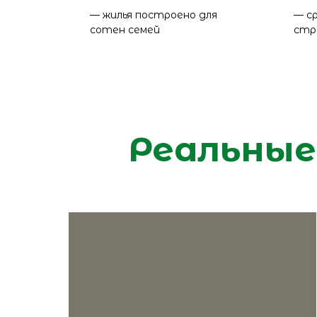
— жилья построено для
— с
сотен семей
стр
Реальны