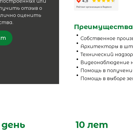
 построенных или
лучить отзыв о
и лично оценить
ства.
Преимущества
кт
Собственное произ
Архитекторы в шт
Технический надзо
Видеонаблюдение 
Помощь в получени
Помощь в выборе зе
 день
10 лет