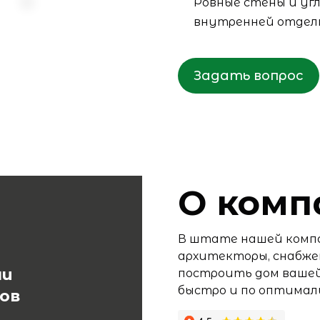
Ровные стены и уг
внутренней отделк
Задать вопрос
О комп
В штате нашей комп
архитекторы, снабже
ли
построить дом вашей
быстро и по оптима
ов