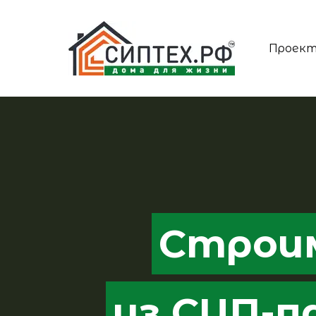
Проек
Строи
из СИП-п