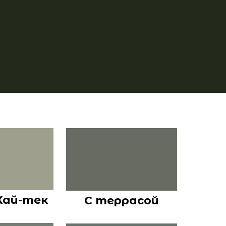
Хай-тек
С террасой