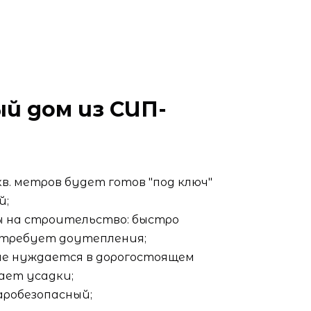
й дом из СИП-
кв. метров будет готов "под ключ"
й;
 на строительство: быстро
 требует доутепления;
 не нуждается в дорогостоящем
ает усадки;
аробезопасный;