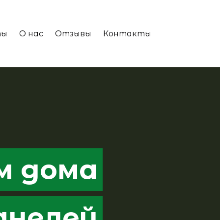
ты
О нас
Отзывы
Контакты
м дома
анелей