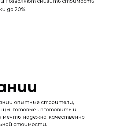
лы позволяют снизить стоимость
и до 20%.
ании
ании опытные строители,
нцы, готовые изготовить и
 мечты надежно, качественно,
льной стоимости.