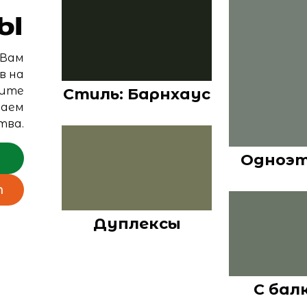
ы
 Вам
в на
лите
Стиль: Барнхаус
таем
тва.
Одноэ
т
Дуплексы
С бал