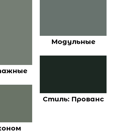
Модульные
тажные
Стиль: Прованс
коном