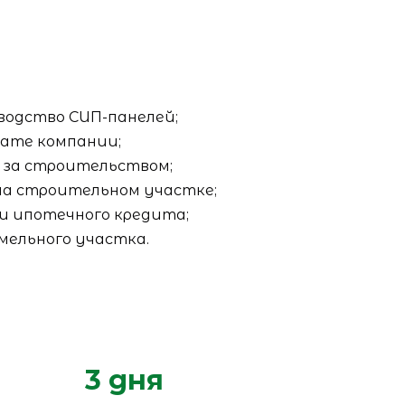
водство СИП-панелей;
ате компании;
р за строительством;
на строительном участке;
и ипотечного кредита;
мельного участка.
3 дня